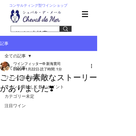
コンサルティング型ワインショップ
記事
全ての記事
ワインフィッター® 新海寛司
全ての記事
2023年1月22日
読了時間: 1分
ここにも素敵なストーリー
ワインの基礎知識
がありました❣️
ワインを美味しく飲むポイント
カテゴリー未定
注目ワイン