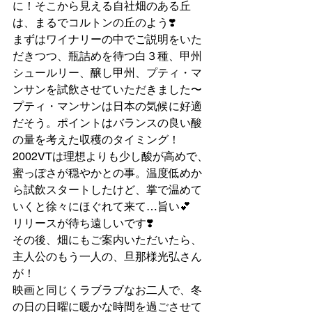
に！そこから見える自社畑のある丘
は、まるでコルトンの丘のよう❣️
まずはワイナリーの中でご説明をいた
だきつつ、瓶詰めを待つ白３種、甲州
シュールリー、醸し甲州、プティ・マ
ンサンを試飲させていただきました〜
プティ・マンサンは日本の気候に好適
だそう。ポイントはバランスの良い酸
の量を考えた収穫のタイミング！
2002VTは理想よりも少し酸が高めで、
蜜っぽさが穏やかとの事。温度低めか
ら試飲スタートしたけど、掌で温めて
いくと徐々にほぐれて来て…旨い💕
リリースが待ち遠しいです❣️
その後、畑にもご案内いただいたら、
主人公のもう一人の、旦那様光弘さん
が！
映画と同じくラブラブなお二人で、冬
の日の日曜に暖かな時間を過ごさせて