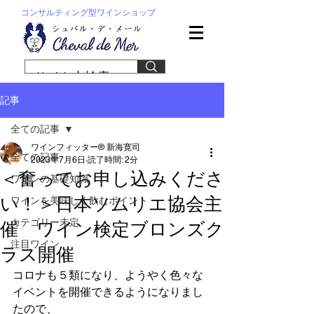
コンサルティング型ワインショップ
記事
全ての記事
ワインフィッター® 新海寛司
全ての記事
2023年7月6日
読了時間: 2分
＜奮ってお申し込みくださ
ワインの基礎知識
い！＞日本ソムリエ協会主
ワインを美味しく飲むポイント
カテゴリー未定
催 ワイン検定ブロンズク
注目ワイン
ラス開催
コロナも５類になり、ようやく色々な
イベントを開催できるようになりまし
たので、