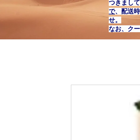
つきまして
で
、配送時
せ。
なお、クー