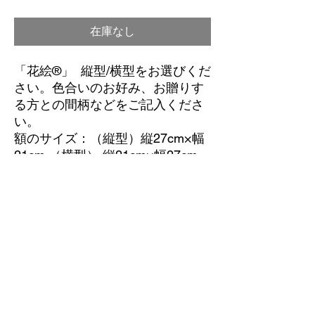
格
在庫なし
「花絵®」 縦型/横型をお選びくだ
さい。色合いのお好み、お贈りす
る方との間柄などをご記入くださ
い。
額のサイズ：（縦型）縦27cm×幅
21cm （横型） 縦21cm×幅27cm
「ワイン」9,000円相当 白/赤/ロ
ゼ/泡などや味わいのお好み、プレ
ゼントに込めた想いを備考欄にご
記入ください。
２０歳未満の飲酒は、法律により禁止されています。
お酒は２０歳になってから。