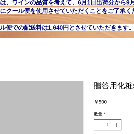
は、ワインの品質を考えて、
6月1日​出荷分から9
にクール便を使用させていただくことをご了承く
ル便での配送料は1,640円とさせていただきます
贈答用化粧
価
￥500
格
数量
*