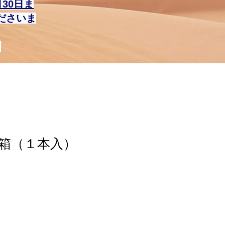
月30日ま
ださいま
。
箱（１本入）