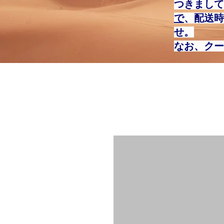
つきまして
で
、配送時
せ。
なお、クー