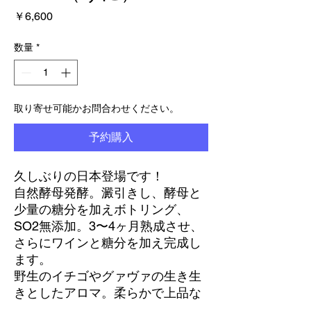
価
￥6,600
格
数量
*
取り寄せ可能かお問合わせください。
予約購入
久しぶりの日本登場です！
自然酵母発酵。澱引きし、酵母と
少量の糖分を加えボトリング、
SO2無添加。3〜4ヶ月熟成させ、
さらにワインと糖分を加え完成し
ます。
野生のイチゴやグァヴァの生き生
きとしたアロマ。柔らかで上品な
泡。