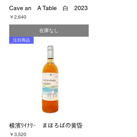
Cave an A Table 白 2023
価格
￥2,640
在庫なし
注目商品
横濱ﾜｲﾅﾘｰ まほろばの黄昏
価格
￥3,520