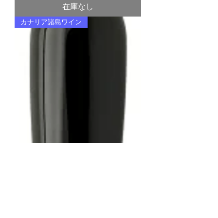
在庫なし
カナリア諸島ワイン
ベルメホス リスタン・ネグ
ロ ﾏｾﾗｼｵﾝ･ｶﾙﾎﾞﾆｶ
価格
￥3,740
在庫なし