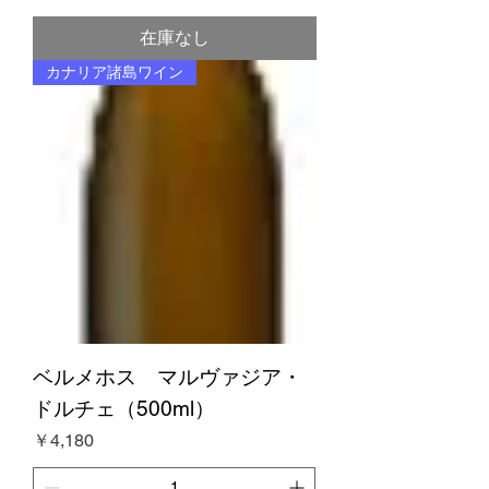
在庫なし
カナリア諸島ワイン
ベルメホス マルヴァジア・
ドルチェ（500ml）
価格
￥4,180