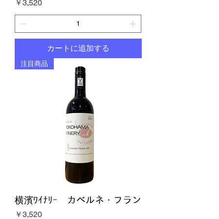
価格
￥3,520
カートに追加する
注目商品
横濱ﾜｲﾅﾘｰ カベルネ・フラン
価格
￥3,520