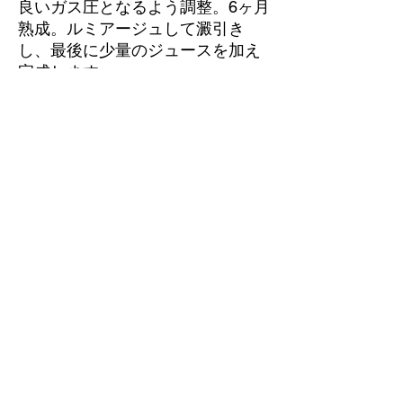
良いガス圧となるよう調整。6ヶ月
熟成。ルミアージュして澱引き
し、最後に少量のジュースを加え
完成します。
メルローの甘やかな赤いプラム。
アルバリーニョの軽やかだが力強
い骨格。フレッシュな果実味と、
涼やかなハーブの芳しさ。豊かな
果実味は肉料理との相性も良い。
栓 王冠
2022VT
ドサージュ：6 g/l
ALC 12.0%
２０歳未満の飲酒は、法律により禁止されています。
お酒は２０歳になってから。